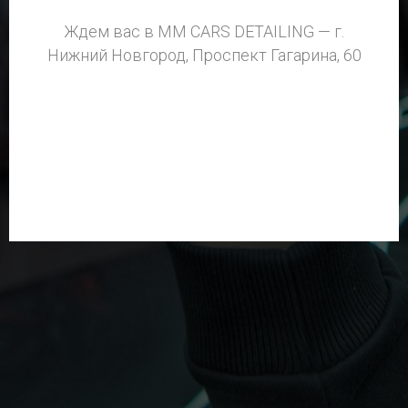
Ждем вас в MM CARS DETAILING — г.
Нижний Новгород, Проспект Гагарина, 60